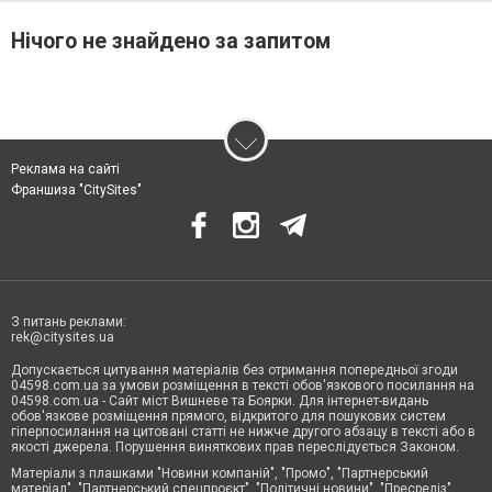
Нічого не знайдено за запитом
Реклама на сайті
Франшиза "CitySites"
З питань реклами:
rek@citysites.ua
Допускається цитування матеріалів без отримання попередньої згоди
04598.com.ua за умови розміщення в тексті обов'язкового посилання на
04598.com.ua - Сайт міст Вишневе та Боярки. Для інтернет-видань
обов'язкове розміщення прямого, відкритого для пошукових систем
гіперпосилання на цитовані статті не нижче другого абзацу в тексті або в
якості джерела. Порушення виняткових прав переслідується Законом.
Матеріали з плашками "Новини компаній", "Промо", "Партнерський
матеріал", "Партнерський спецпроєкт", "Політичні новини", "Пресреліз",