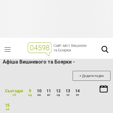
Афіша Вишневого та Боярки -
+ Додати подію
Сьогодні
9
10
11
12
13
14
сб
нд
пн
вт
ср
чт
пт
15
сб