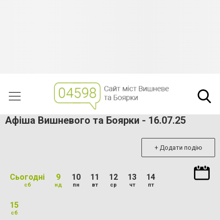
Афіша Вишневого та Боярки - 16.07.25
+ Додати подію
Сьогодні
9
10
11
12
13
14
сб
нд
пн
вт
ср
чт
пт
15
сб