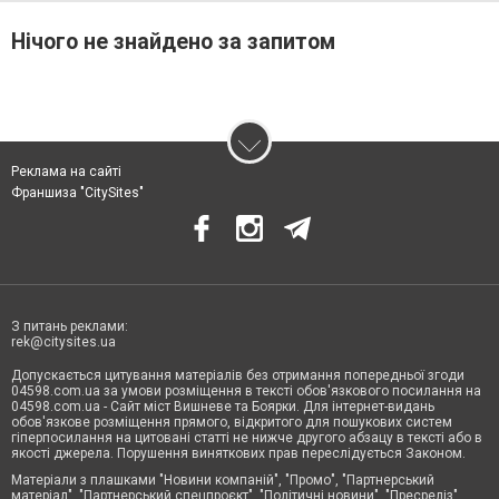
Нічого не знайдено за запитом
Реклама на сайті
Франшиза "CitySites"
З питань реклами:
rek@citysites.ua
Допускається цитування матеріалів без отримання попередньої згоди
04598.com.ua за умови розміщення в тексті обов'язкового посилання на
04598.com.ua - Сайт міст Вишневе та Боярки. Для інтернет-видань
обов'язкове розміщення прямого, відкритого для пошукових систем
гіперпосилання на цитовані статті не нижче другого абзацу в тексті або в
якості джерела. Порушення виняткових прав переслідується Законом.
Матеріали з плашками "Новини компаній", "Промо", "Партнерський
матеріал", "Партнерський спецпроєкт", "Політичні новини", "Пресреліз",