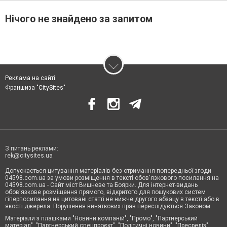
Нічого не знайдено за запитом
Реклама на сайті
Франшиза "CitySites"
З питань реклами:
rek@citysites.ua
Допускається цитування матеріалів без отримання попередньої згоди
04598.com.ua за умови розміщення в тексті обов'язкового посилання на
04598.com.ua - Сайт міст Вишневе та Боярки. Для інтернет-видань
обов'язкове розміщення прямого, відкритого для пошукових систем
гіперпосилання на цитовані статті не нижче другого абзацу в тексті або в
якості джерела. Порушення виняткових прав переслідується Законом.
Матеріали з плашками "Новини компаній", "Промо", "Партнерський
матеріал", "Партнерський спецпроєкт", "Політичні новини", "Пресреліз",