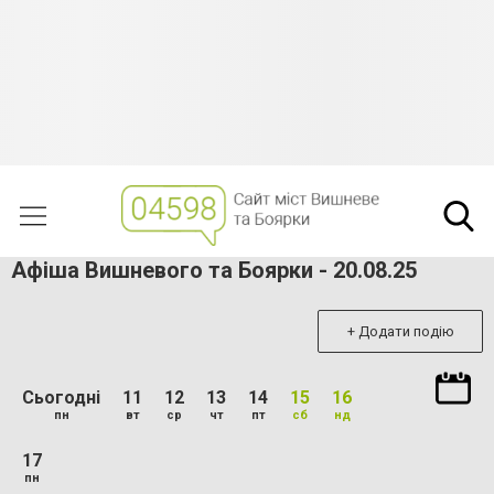
Афіша Вишневого та Боярки - 20.08.25
+ Додати подію
Сьогодні
11
12
13
14
15
16
пн
вт
ср
чт
пт
сб
нд
17
пн