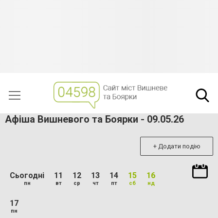
Афіша Вишневого та Боярки - 09.05.26
+ Додати подію
Сьогодні
11
12
13
14
15
16
пн
вт
ср
чт
пт
сб
нд
17
пн