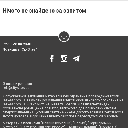
Нічого не знайдено за запитом
Реклама на сайті
Франшиза "CitySites"
З питань реклами:
rek@citysites.ua
Допускається цитування матеріалів без отримання попередньої згоди
04598.com.ua за умови розміщення в тексті обов'язкового посилання на
04598.com.ua - Сайт міст Вишневе та Боярки. Для інтернет-видань
обов'язкове розміщення прямого, відкритого для пошукових систем
гіперпосилання на цитовані статті не нижче другого абзацу в тексті або в
якості джерела. Порушення виняткових прав переслідується Законом.
Матеріали з плашками "Новини компаній", "Промо", "Партнерський
матеріал", "Партнерський спецпроєкт", "Політичні новини", "Пресреліз",