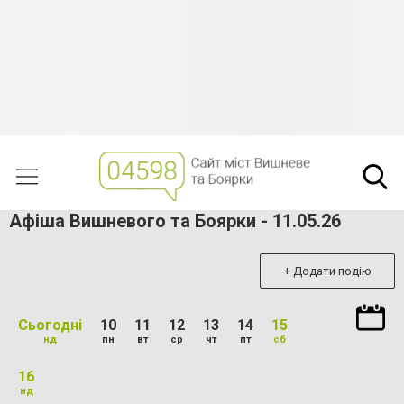
Афіша Вишневого та Боярки - 11.05.26
+ Додати подію
Сьогодні
10
11
12
13
14
15
нд
пн
вт
ср
чт
пт
сб
16
нд