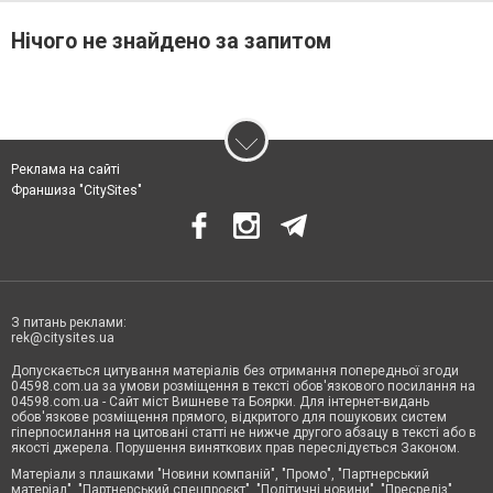
Нічого не знайдено за запитом
Реклама на сайті
Франшиза "CitySites"
З питань реклами:
rek@citysites.ua
Допускається цитування матеріалів без отримання попередньої згоди
04598.com.ua за умови розміщення в тексті обов'язкового посилання на
04598.com.ua - Сайт міст Вишневе та Боярки. Для інтернет-видань
обов'язкове розміщення прямого, відкритого для пошукових систем
гіперпосилання на цитовані статті не нижче другого абзацу в тексті або в
якості джерела. Порушення виняткових прав переслідується Законом.
Матеріали з плашками "Новини компаній", "Промо", "Партнерський
матеріал", "Партнерський спецпроєкт", "Політичні новини", "Пресреліз",