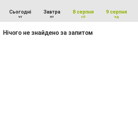
Сьогодні
Завтра
8 серпня
9 серпня
чт
пт
сб
нд
Нічого не знайдено за запитом