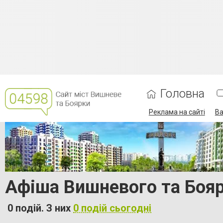
Головна
Реклама на сайті
Ва
Афіша Вишневого та Бояр
0 подій. З них
0 подій сьогодні