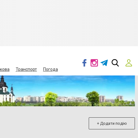
кова
Транспорт
Погода
+ Додати подію