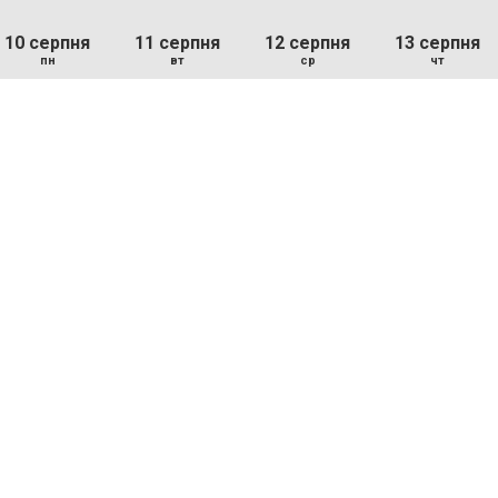
10 серпня
11 серпня
12 серпня
13 серпня
пн
вт
ср
чт