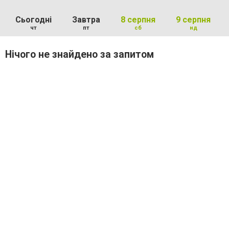
Сьогодні
Завтра
8 серпня
9 серпня
чт
пт
сб
нд
Нічого не знайдено за запитом