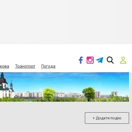
кова
Транспорт
Погода
+ Додати подію