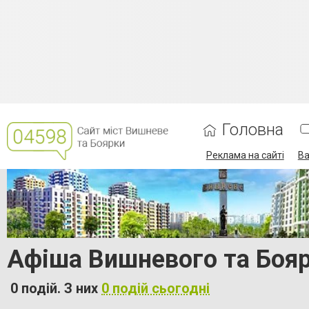
Головна
Реклама на сайті
Ва
Афіша Вишневого та Бояр
0 подій. З них
0 подій сьогодні