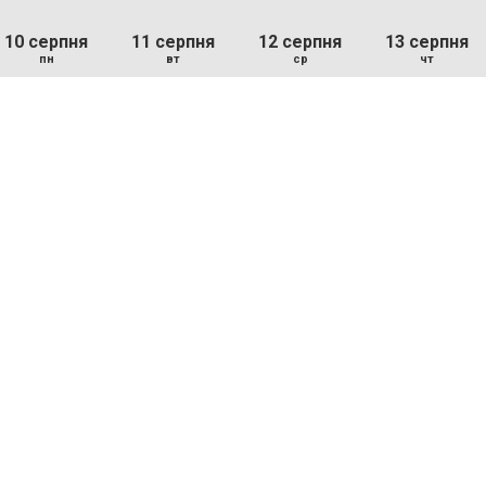
10 серпня
11 серпня
12 серпня
13 серпня
пн
вт
ср
чт