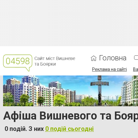
Головна
Реклама на сайті
Ва
Афіша Вишневого та Бояр
0 подій. З них
0 подій сьогодні