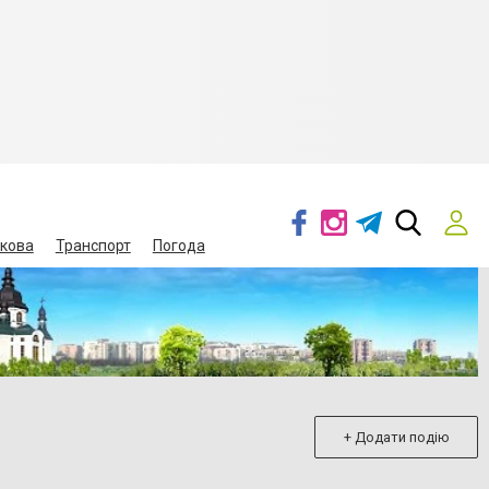
кова
Транспорт
Погода
+ Додати подію