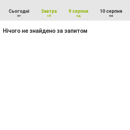
Сьогодні
Завтра
9 серпня
10 серпня
пт
сб
нд
пн
Нічого не знайдено за запитом