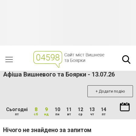
Афіша Вишневого та Боярки - 13.07.26
+ Додати подію
Сьогодні
8
9
10
11
12
13
14
пт
сб
нд
пн
вт
ср
чт
пт
Нічого не знайдено за запитом