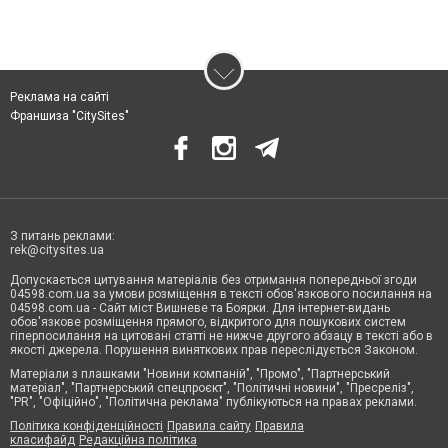
Реклама на сайті
Франшиза "CitySites"
З питань реклами:
rek@citysites.ua
Допускається цитування матеріалів без отримання попередньої згоди
04598.com.ua за умови розміщення в тексті обов'язкового посилання на
04598.com.ua - Сайт міст Вишневе та Боярки. Для інтернет-видань
обов'язкове розміщення прямого, відкритого для пошукових систем
гіперпосилання на цитовані статті не нижче другого абзацу в тексті або в
якості джерела. Порушення виняткових прав переслідується Законом.
Матеріали з плашками "Новини компаній", "Промо", "Партнерський
матеріал", "Партнерський спецпроєкт", "Політичні новини", "Пресреліз",
"PR", "Офіційно", "Політична реклама" публікуються на правах реклами.
Політика конфіденційності
Правила сайту
Правила
класифайд
Редакційна політика