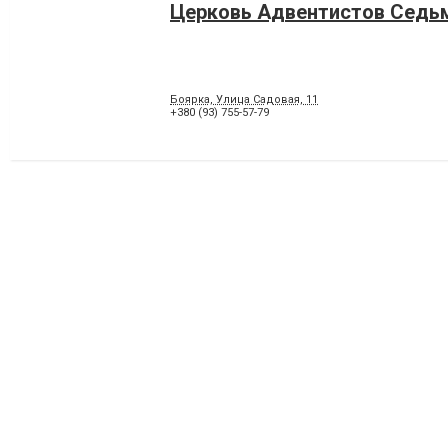
Церковь Адвентистов Седь
Боярка, Улица Садовая, 11
+380 (93) 755-57-79