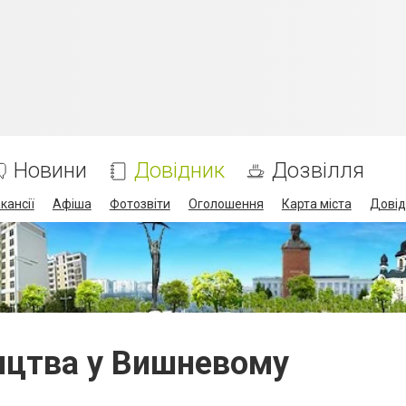
Новини
Довідник
Дозвілля
кансії
Афіша
Фотозвіти
Оголошення
Карта міста
Довід
ництва у Вишневому