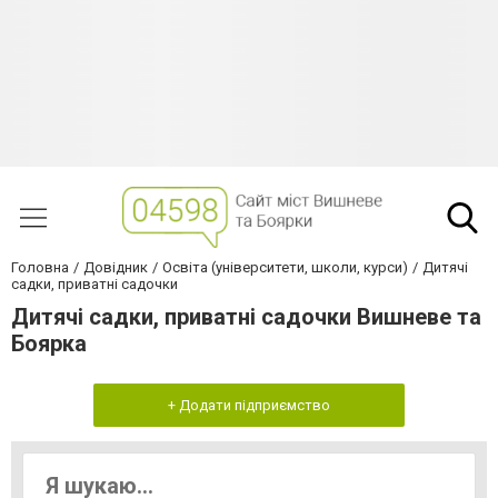
Головна
Довідник
Освіта (університети, школи, курси)
Дитячі
садки, приватні садочки
Дитячі садки, приватні садочки Вишневе та
Боярка
+ Додати підприємство