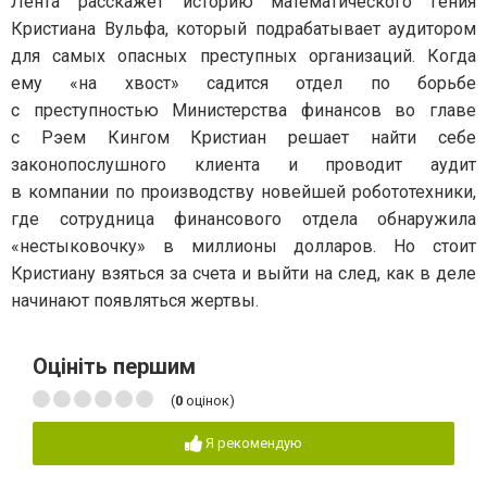
Лента расскажет историю математического гения
Кристиана Вульфа, который подрабатывает аудитором
для самых опасных преступных организаций. Когда
ему «на хвост» садится отдел по борьбе
с преступностью Министерства финансов во главе
с Рэем Кингом Кристиан решает найти себе
законопослушного клиента и проводит аудит
в компании по производству новейшей робототехники,
где сотрудница финансового отдела обнаружила
«нестыковочку» в миллионы долларов. Но стоит
Кристиану взяться за счета и выйти на след, как в деле
начинают появляться жертвы.
Оцініть першим
(
0
оцінок)
Я рекомендую