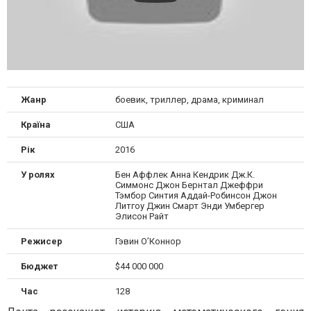
Жанр
боевик, триллер, драма, криминал
Країна
США
Рік
2016
У ролях
Бен Аффлек Анна Кендрик Дж.К.
Симмонс Джон Бернтал Джеффри
Тэмбор Синтия Аддай-Робинсон Джон
Литгоу Джин Смарт Энди Умбергер
Элисон Райт
Режисер
Гэвин О’Коннор
Бюджет
$44 000 000
Час
128