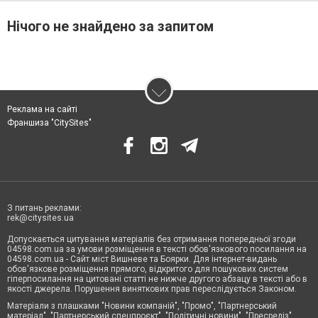
Нічого не знайдено за запитом
Реклама на сайті
Франшиза "CitySites"
З питань реклами:
rek@citysites.ua
Допускається цитування матеріалів без отримання попередньої згоди
04598.com.ua за умови розміщення в тексті обов'язкового посилання на
04598.com.ua - Сайт міст Вишневе та Боярки. Для інтернет-видань
обов'язкове розміщення прямого, відкритого для пошукових систем
гіперпосилання на цитовані статті не нижче другого абзацу в тексті або в
якості джерела. Порушення виняткових прав переслідується Законом.
Матеріали з плашками "Новини компаній", "Промо", "Партнерський
матеріал", "Партнерський спецпроєкт", "Політичні новини", "Пресреліз",