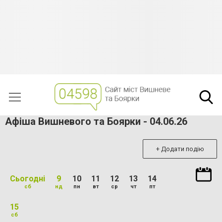
Афіша Вишневого та Боярки - 04.06.26
+ Додати подію
Сьогодні
9
10
11
12
13
14
сб
нд
пн
вт
ср
чт
пт
15
сб