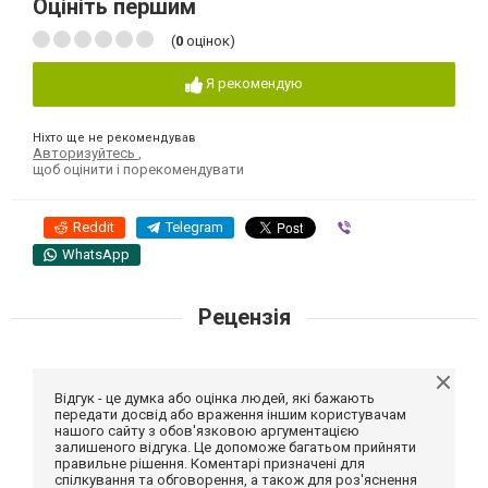
Оцініть першим
(
0
оцінок)
Я рекомендую
Ніхто ще не рекомендував
Авторизуйтесь
,
щоб оцінити і порекомендувати
Reddit
Telegram
Viber
WhatsApp
Рецензія
Відгук - це думка або оцінка людей, які бажають
передати досвід або враження іншим користувачам
нашого сайту з обов'язковою аргументацією
залишеного відгука. Це допоможе багатьом прийняти
правильне рішення. Коментарі призначені для
спілкування та обговорення, а також для роз'яснення