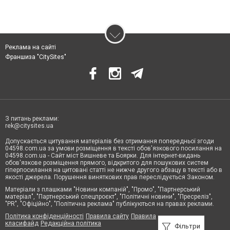
Реклама на сайті
Франшиза "CitySites"
З питань реклами:
rek@citysites.ua
Допускається цитування матеріалів без отримання попередньої згоди
04598.com.ua за умови розміщення в тексті обов'язкового посилання на
04598.com.ua - Сайт міст Вишневе та Боярки. Для інтернет-видань
обов'язкове розміщення прямого, відкритого для пошукових систем
гіперпосилання на цитовані статті не нижче другого абзацу в тексті або в
якості джерела. Порушення виняткових прав переслідується Законом.
Матеріали з плашками "Новини компаній", "Промо", "Партнерський
матеріал", "Партнерський спецпроєкт", "Політичні новини", "Пресреліз",
"PR", "Офіційно", "Політична реклама" публікуються на правах реклами.
Політика конфіденційності
Правила сайту
Правила
класифайд
Редакційна політика
Фільтри