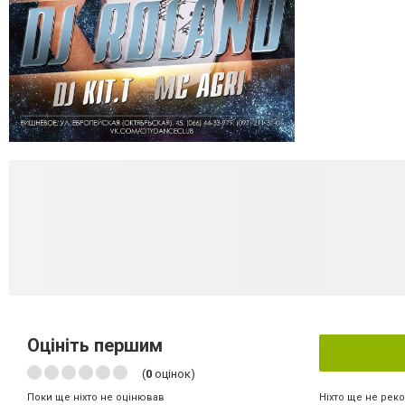
Оцініть першим
(
0
оцінок)
Ніхто ще не рек
Поки ще ніхто не оцінював