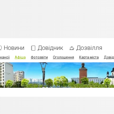
Новини
Довідник
Дозвілля
кансії
Афіша
Фотозвіти
Оголошення
Карта міста
Довід