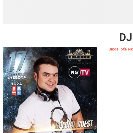
DJ
Вікові обмеж