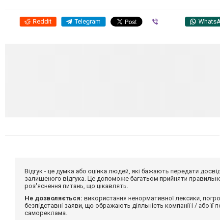
Reddit
Telegram
Viber
Whats
Відгук - це думка або оцінка людей, які бажають передати дос
залишеного відгука. Це допоможе багатьом прийняти правильне 
роз'яснення питань, що цікавлять.
Не дозволяється:
використання ненормативної лексики, погро
безпідставні заяви, що ображають діяльність компанії і / або її
самореклама.