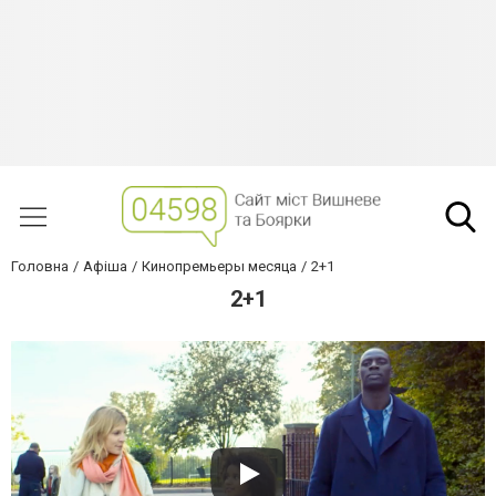
Головна
Афіша
Кинопремьеры месяца
2+1
2+1