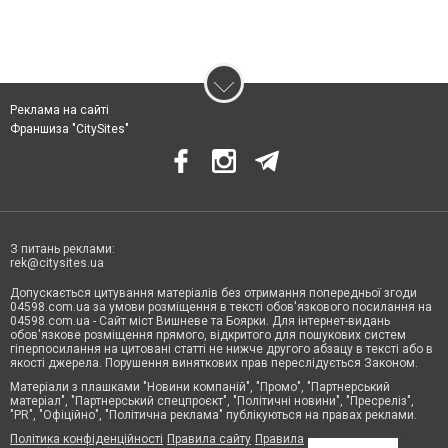
Реклама на сайті
Франшиза "CitySites"
З питань реклами:
rek@citysites.ua
Допускається цитування матеріалів без отримання попередньої згоди
04598.com.ua за умови розміщення в тексті обов'язкового посилання на
04598.com.ua - Сайт міст Вишневе та Боярки. Для інтернет-видань
обов'язкове розміщення прямого, відкритого для пошукових систем
гіперпосилання на цитовані статті не нижче другого абзацу в тексті або в
якості джерела. Порушення виняткових прав переслідується Законом.
Матеріали з плашками "Новини компаній", "Промо", "Партнерський
матеріал", "Партнерський спецпроєкт", "Політичні новини", "Пресреліз",
"PR", "Офіційно", "Політична реклама" публікуються на правах реклами.
Політика конфіденційності
Правила сайту
Правила