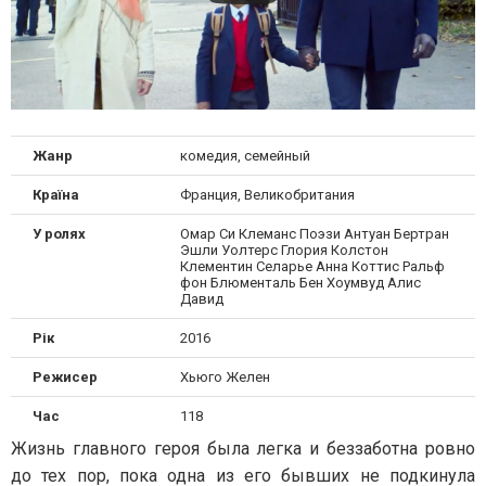
Жанр
комедия, семейный
Країна
Франция, Великобритания
У ролях
Омар Си Клеманс Поэзи Антуан Бертран
Эшли Уолтерс Глория Колстон
Клементин Селарье Анна Коттис Ральф
фон Блюменталь Бен Хоумвуд Алис
Давид
Рік
2016
Режисер
Хьюго Желен
Час
118
Жизнь главного героя была легка и беззаботна ровно
до тех пор, пока одна из его бывших не подкинула