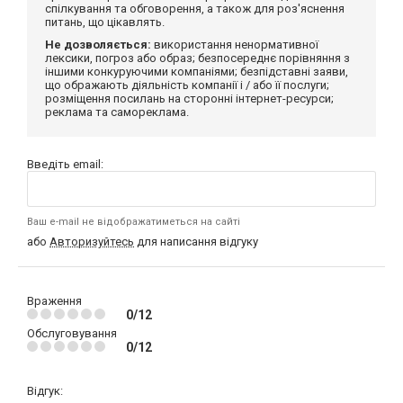
спілкування та обговорення, а також для роз'яснення
питань, що цікавлять.
Не дозволяється:
використання ненормативної
лексики, погроз або образ; безпосереднє порівняння з
іншими конкуруючими компаніями; безпідставні заяви,
що ображають діяльність компанії і / або її послуги;
розміщення посилань на сторонні інтернет-ресурси;
реклама та самореклама.
Введіть email:
Ваш e-mail не відображатиметься на сайті
або
Авторизуйтесь
для написання відгуку
Враження
0/12
Обслуговування
0/12
Відгук: