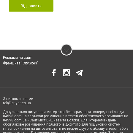
Відправити
Реклама на сайті
Франшиза "CitySites"
З питань реклами:
rek@citysites.ua
Допускається цитування матеріалів без отримання попередньої згоди
04598.com.ua за умови розміщення в тексті обов'язкового посилання на
04598.com.ua - Сайт міст Вишневе та Боярки. Для інтернет-видань
обов'язкове розміщення прямого, відкритого для пошукових систем
гіперпосилання на цитовані статті не нижче другого абзацу в тексті або в
якості джерела. Порушення виняткових прав переслідується Законом.