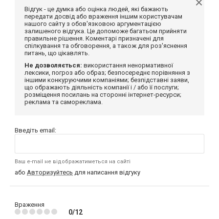
Відгук - це думка або оцінка людей, які бажають
передати досвід або враження іншим користувачам
нашого сайту з обов'язковою аргументацією
залишеного відгука. Це допоможе багатьом прийняти
правильне рішення. Коментарі призначені для
спілкування та обговорення, а також для роз'яснення
питань, що цікавлять.
Не дозволяється:
використання ненормативної
лексики, погроз або образ; безпосереднє порівняння з
іншими конкуруючими компаніями; безпідставні заяви,
що ображають діяльність компанії і / або її послуги;
розміщення посилань на сторонні інтернет-ресурси;
реклама та самореклама.
Введіть email:
Ваш e-mail не відображатиметься на сайті
або
Авторизуйтесь
для написання відгуку
Враження
0/12