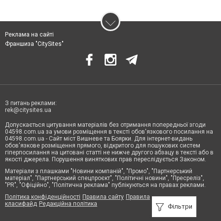
Реклама на сайті
Франшиза "CitySites"
З питань реклами:
rek@citysites.ua
Допускається цитування матеріалів без отримання попередньої згоди
04598.com.ua за умови розміщення в тексті обов'язкового посилання на
04598.com.ua - Сайт міст Вишневе та Боярки. Для інтернет-видань
обов'язкове розміщення прямого, відкритого для пошукових систем
гіперпосилання на цитовані статті не нижче другого абзацу в тексті або в
якості джерела. Порушення виняткових прав переслідується Законом.
Матеріали з плашками "Новини компаній", "Промо", "Партнерський
матеріал", "Партнерський спецпроєкт", "Політичні новини", "Пресреліз",
"PR", "Офіційно", "Політична реклама" публікуються на правах реклами.
Політика конфіденційності
Правила сайту
Правила
класифайд
Редакційна політика
Фільтри