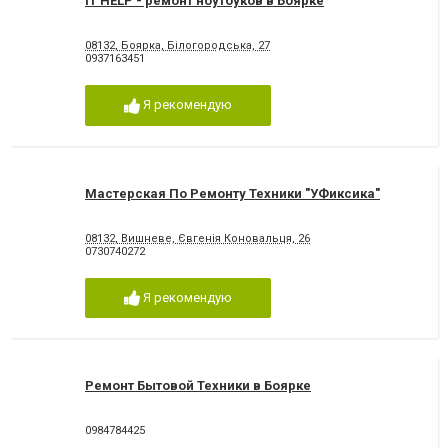
IT HELP - ремонт ноутбуков в Боярке
08132, Боярка, Білогородська, 27
0937163451
Я рекомендую
Мастерская По Ремонту Техники "УФиксика"
08132, Вишневе, Євгенія Коновальця, 26
0730740272
Я рекомендую
Ремонт Бытовой Техники в Боярке
0984784425