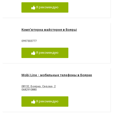
Я рекомендую
Комп'ютерна майстерня в Боярці
0997303777
Я рекомендую
Mobi Line - мобильные телефоны в Боярке
08132, Боярка, Садова, 2
0682910880
Я рекомендую