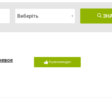
Виберіть
ЗН
невое
Я рекомендую