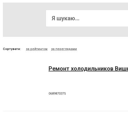
Сортувати:
за рейтингом
за переглядами
Ремонт холодильников Виш
0689870375