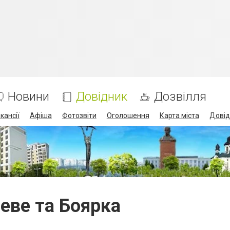
Новини
Довідник
Дозвілля
кансії
Афіша
Фотозвіти
Оголошення
Карта міста
Довід
еве та Боярка