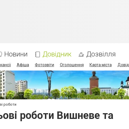
Новини
Довідник
Дозвілля
кансії
Афіша
Фотозвіти
Оголошення
Карта міста
Довід
ві роботи
ьові роботи Вишневе та