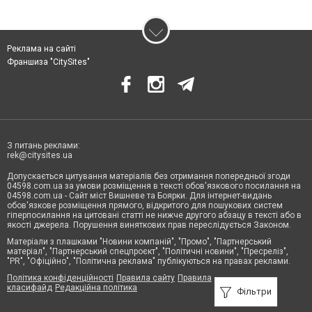
Реклама на сайті
Франшиза "CitySites"
З питань реклами:
rek@citysites.ua
Допускається цитування матеріалів без отримання попередньої згоди
04598.com.ua за умови розміщення в тексті обов'язкового посилання на
04598.com.ua - Сайт міст Вишневе та Боярки. Для інтернет-видань
обов'язкове розміщення прямого, відкритого для пошукових систем
гіперпосилання на цитовані статті не нижче другого абзацу в тексті або в
якості джерела. Порушення виняткових прав переслідується Законом.
Матеріали з плашками "Новини компаній", "Промо", "Партнерський
матеріал", "Партнерський спецпроєкт", "Політичні новини", "Пресреліз",
"PR", "Офіційно", "Політична реклама" публікуються на правах реклами.
Політика конфіденційності
Правила сайту
Правила
класифайд
Редакційна політика
Фільтри