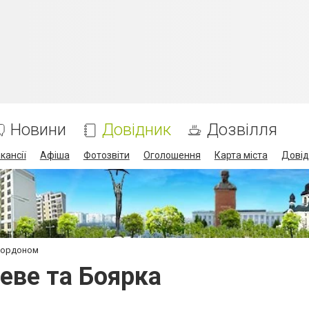
Новини
Довідник
Дозвілля
кансії
Афіша
Фотозвіти
Оголошення
Карта міста
Довід
 кордоном
еве та Боярка