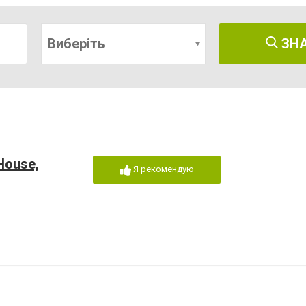
Виберіть
ЗН
House,
Я рекомендую