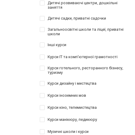
Дитячі розвиваючі центри, дошкільні
заняття
Дитячі садки, приватні садочки
Загальноосвітні школи та ліцеї, приватні
школи
Інші курси
Курси IT та комп'ютерної грамотності
Курси готельного, ресторанного бізнесу,
туризму
Курси дизайну і мистецтва
Курси іноземних мов
Курси кіно, телемистецтва
Курси манікюру, педикюру
Музичні школи і курси