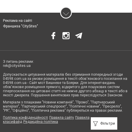
Реклама на сайті
Франшиза "CitySites"
З питань реклами:
rek@citysites.ua
Допускається цитування матеріалів без отримання попередньої згоди
04598.com.ua за умови розміщення в тексті обов'язкового посилання на
04598.com.ua - Сайт міст Вишневе та Боярки. Для інтернет-видань
обов'язкове розміщення прямого, відкритого для пошукових систем
гіперпосилання на цитовані статті не нижче другого абзацу в тексті або в
якості джерела. Порушення виняткових прав переслідується Законом.
Матеріали з плашками "Новини компаній", "Промо", "Партнерський
матеріал", "Партнерський спецпроєкт", "Політичні новини", "Пресреліз",
"PR", "Офіційно", "Політична реклама" публікуються на правах реклами.
Політика конфіденційності
Правила сайту
Правила
класифайд
Редакційна політика
Фільтри