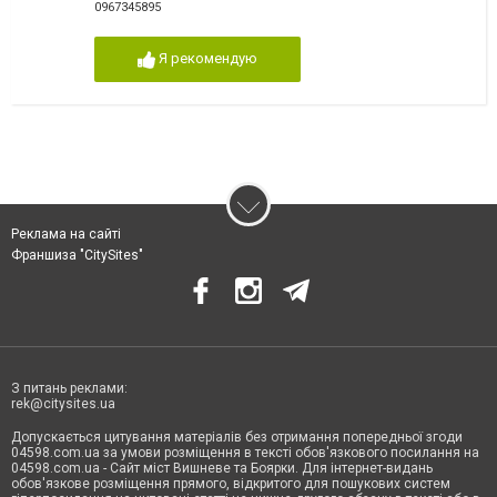
0967345895
Я рекомендую
Реклама на сайті
Франшиза "CitySites"
З питань реклами:
rek@citysites.ua
Допускається цитування матеріалів без отримання попередньої згоди
04598.com.ua за умови розміщення в тексті обов'язкового посилання на
04598.com.ua - Сайт міст Вишневе та Боярки. Для інтернет-видань
обов'язкове розміщення прямого, відкритого для пошукових систем