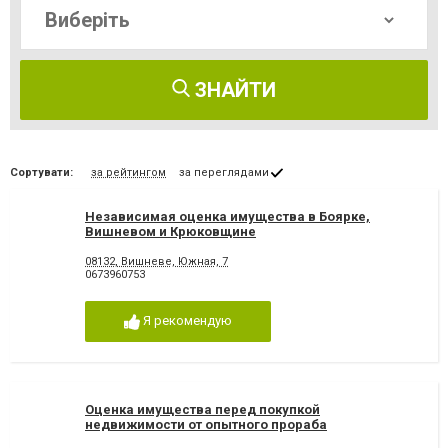
ЗНАЙТИ
Сортувати:
за рейтингом
за переглядами
Независимая оценка имущества в Боярке,
Вишневом и Крюковщине
08132, Вишневе, Южная, 7
0673960753
Я рекомендую
Оценка имущества перед покупкой
недвижимости от опытного прораба