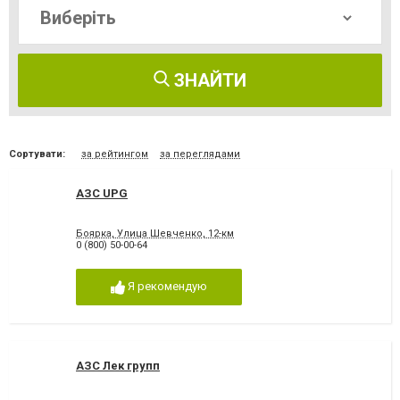
ЗНАЙТИ
Сортувати:
за рейтингом
за переглядами
АЗС UPG
Боярка, Улица Шевченко, 12-км
0 (800) 50-00-64
Я рекомендую
АЗС Лек групп