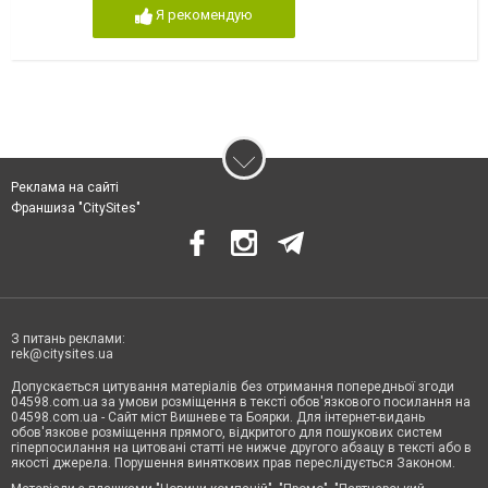
Я рекомендую
Реклама на сайті
Франшиза "CitySites"
З питань реклами:
rek@citysites.ua
Допускається цитування матеріалів без отримання попередньої згоди
04598.com.ua за умови розміщення в тексті обов'язкового посилання на
04598.com.ua - Сайт міст Вишневе та Боярки. Для інтернет-видань
обов'язкове розміщення прямого, відкритого для пошукових систем
гіперпосилання на цитовані статті не нижче другого абзацу в тексті або в
якості джерела. Порушення виняткових прав переслідується Законом.