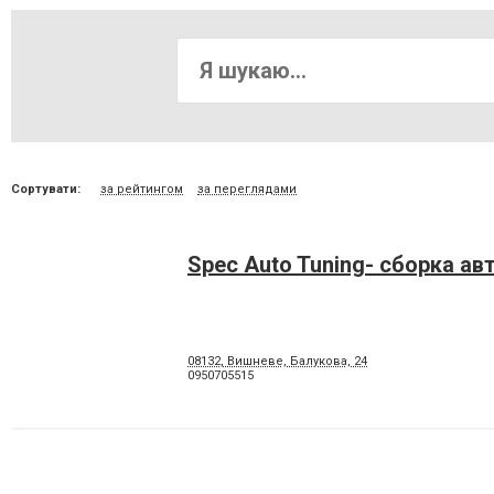
Сортувати:
за рейтингом
за переглядами
Spec Auto Tuning- сборка ав
08132, Вишневе, Балукова, 24
0950705515