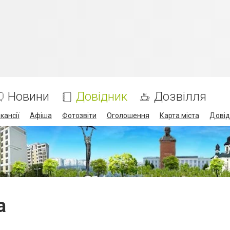
Новини
Довідник
Дозвілля
кансії
Афіша
Фотозвіти
Оголошення
Карта міста
Довід
а