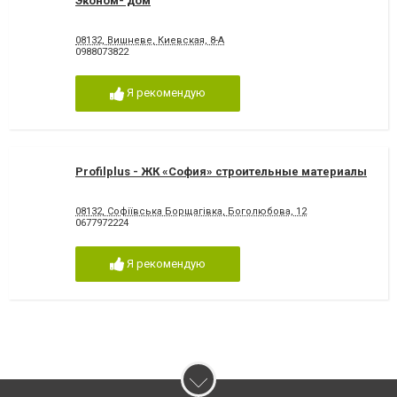
Эконом- дом
08132, Вишневе, Киевская, 8-А
0988073822
Я рекомендую
Profilplus - ЖК «София» строительные материалы
08132, Софіївська Борщагівка, Боголюбова, 12
0677972224
Я рекомендую