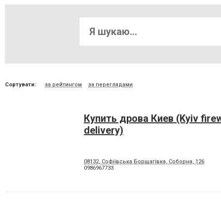
Сортувати:
за рейтингом
за переглядами
Купить дрова Киев (Kyiv fir
delivery)
08132, Софіївська Борщагівка, Соборна, 126
0986967733