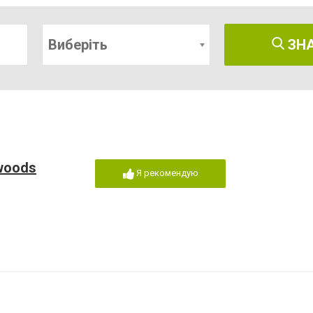
Виберіть
ЗН
ewoods
Я рекомендую