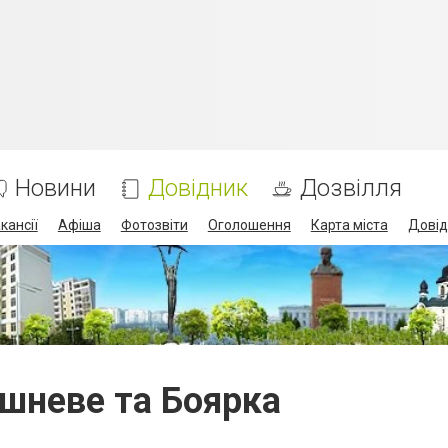
Новини
Довідник
Дозвілля
кансії
Афіша
Фотозвіти
Оголошення
Карта міста
Довід
ишневе та Боярка