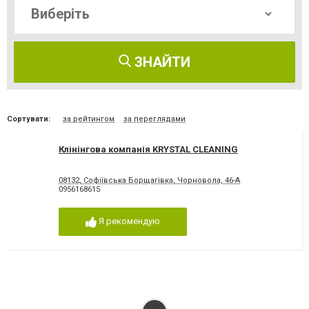
ЗНАЙТИ
Сортувати:
за рейтингом
за переглядами
Клінінгова компанія KRYSTAL CLEANING
08132, Софіївська Борщагівка, Чорновола, 46-А
0956168615
Я рекомендую