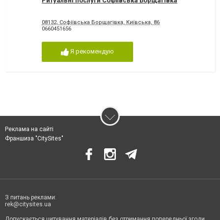
Ритуальні послуги Софіївська Борщагівка
08132, Софіївська Борщагівка, Київська, 86
0660451656
Я рекомендую
Реклама на сайті
Франшиза "CitySites"
З питань реклами:
rek@citysites.ua
Допускається цитування матеріалів без отримання попередньої згоди