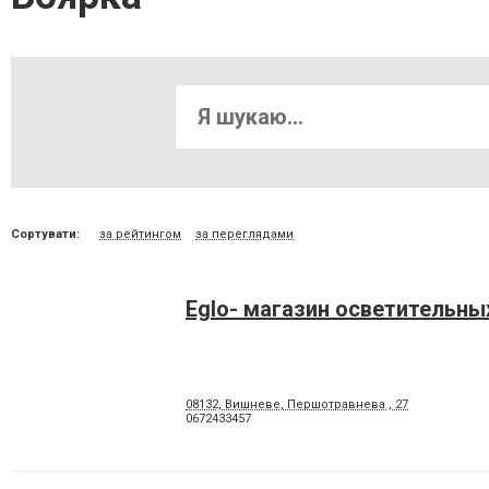
Сортувати:
за рейтингом
за переглядами
Eglo- магазин осветительны
08132, Вишневе, Першотравнева , 27
0672433457