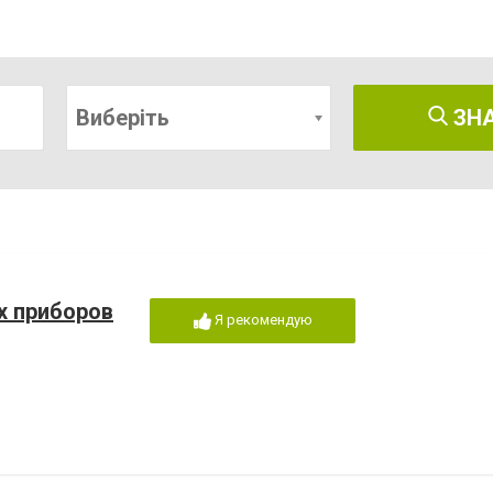
Виберіть
ЗН
х приборов
Я рекомендую