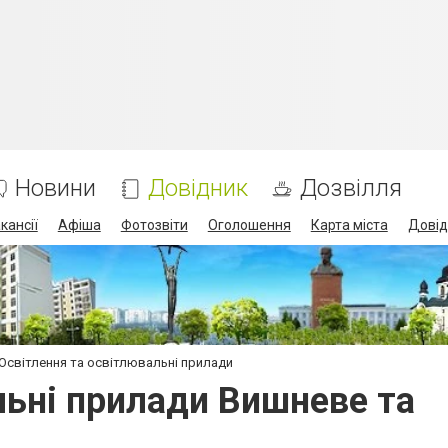
Новини
Довідник
Дозвілля
кансії
Афіша
Фотозвіти
Оголошення
Карта міста
Довід
Освітлення та освітлювальні прилади
льні прилади Вишневе та