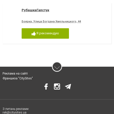
РубашкаГалстук
Боярка, Улица Богдана Хмельницкого, 44
Я рекомендую
Реклама на сайті
Франшиза "CitySites"
З питань реклами:
rek@citysites.ua