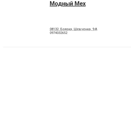
Модный Мех
08132, Боярка, Шевченка, 9-А
0974032652