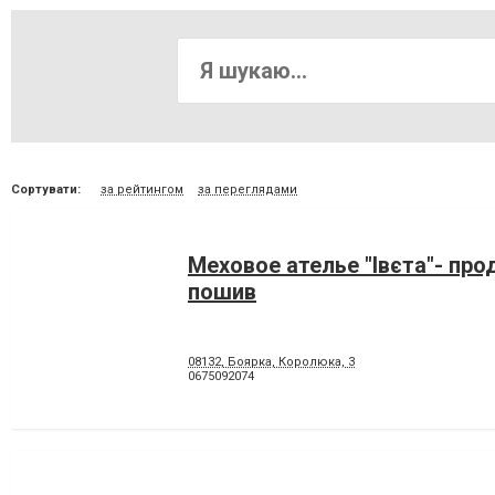
Сортувати:
за рейтингом
за переглядами
Меховое ателье "Івєта"- про
пошив
08132, Боярка, Королюка, 3
0675092074