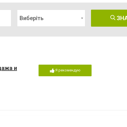
Виберіть
ЗН
дажа и
Я рекомендую