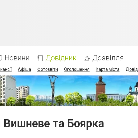
Новини
Довідник
Дозвілля
кансії
Афіша
Фотозвіти
Оголошення
Карта міста
Довід
и Вишневе та Боярка