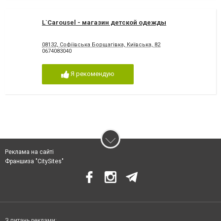
L`Carousel - магазин детской одежды
08132, Софіївська Борщагівка, Київська, 82
0674083040
Я рекомендую
Реклама на сайті
Франшиза "CitySites"
З питань реклами: