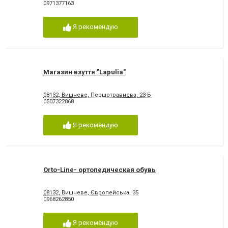
0971377163
Я рекомендую
Магазин взуття "Lapulia"
08132, Вишневе, Першотравнева, 23-Б
0507322868
Я рекомендую
Orto-Line- ортопедическая обувь
08132, Вишневе, Європейська, 35
0968262850
Я рекомендую