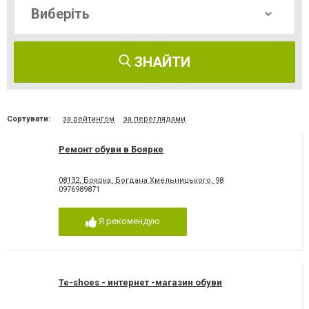
ЗНАЙТИ
Сортувати:
за рейтингом
за переглядами
Ремонт обуви в Боярке
08132, Боярка, Богдана Хмельницького, 98
0976989871
Я рекомендую
Te-shoes - интернет -магазин обуви