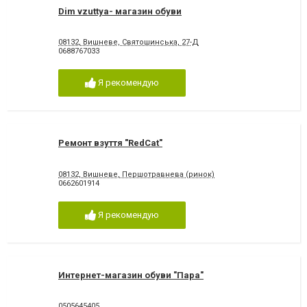
Dim vzuttya- магазин обуви
08132, Вишневе, Святошинська, 27-Д
0688767033
Я рекомендую
Ремонт взуття "RedCat"
08132, Вишневе, Першотравнева (ринок)
0662601914
Я рекомендую
Интернет-магазин обуви "Пара"
0505645405