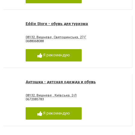
Eddie Store - обувь для туризма
08132, Вишневе, Святошинська, 27-Г
0688068088
Я рекомендую
Антошка - детская одежда и обувь
08132, Вишневе , Київська, 2-Л
0672085783
Я рекомендую