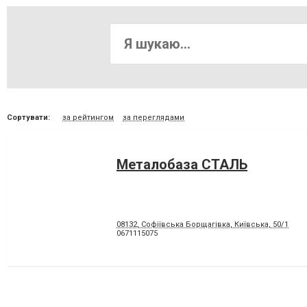
Сортувати:
за рейтингом
за переглядами
Металобаза СТАЛЬ
08132, Софіївська Борщагівка, Київська, 50/1
0671115075