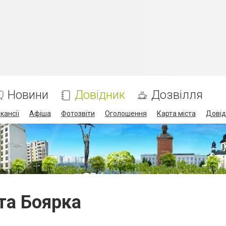
Новини
Довідник
Дозвілля
кансії
Афіша
Фотозвіти
Оголошення
Карта міста
Довід
та Боярка