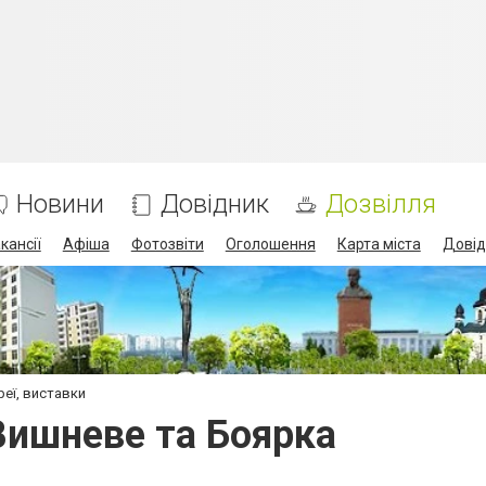
Новини
Довідник
Дозвілля
кансії
Афіша
Фотозвіти
Оголошення
Карта міста
Довід
реї, виставки
 Вишневе та Боярка