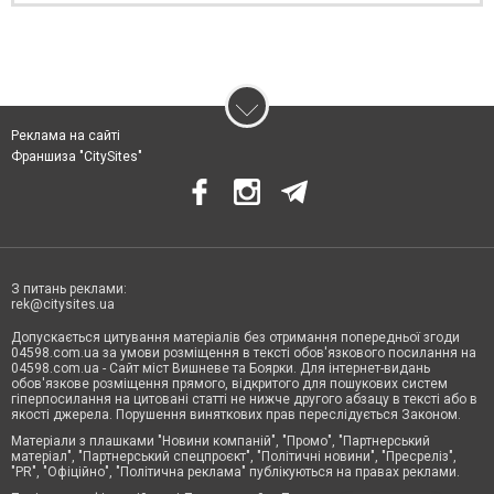
Реклама на сайті
Франшиза "CitySites"
З питань реклами:
rek@citysites.ua
Допускається цитування матеріалів без отримання попередньої згоди
04598.com.ua за умови розміщення в тексті обов'язкового посилання на
04598.com.ua - Сайт міст Вишневе та Боярки. Для інтернет-видань
обов'язкове розміщення прямого, відкритого для пошукових систем
гіперпосилання на цитовані статті не нижче другого абзацу в тексті або в
якості джерела. Порушення виняткових прав переслідується Законом.
Матеріали з плашками "Новини компаній", "Промо", "Партнерський
матеріал", "Партнерський спецпроєкт", "Політичні новини", "Пресреліз",
"PR", "Офіційно", "Політична реклама" публікуються на правах реклами.