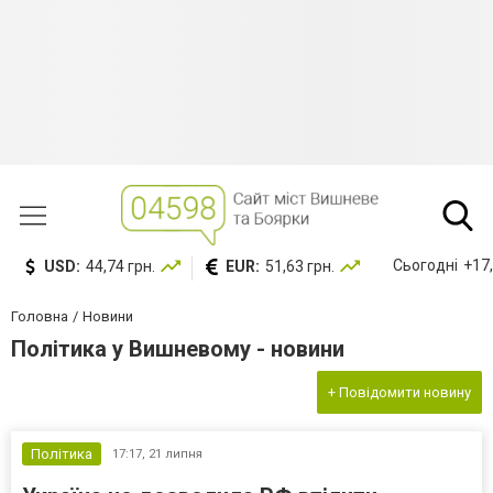
Сьогодні
+17,
USD:
44,74 грн.
EUR:
51,63 грн.
Головна
Новини
Політика у Вишневому - новини
+ Повідомити новину
Політика
17:17,
21 липня