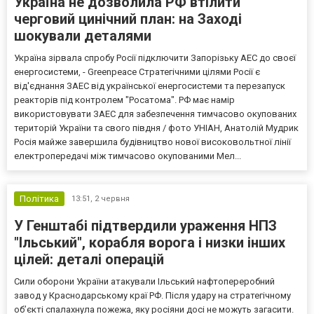
Україна не дозволила РФ втілити
черговий цинічний план: на Заході
шокували деталями
Україна зірвала спробу Росії підключити Запорізьку АЕС до своєї
енергосистеми, - Greenpeace Стратегічними цілями Росії є
від'єднання ЗАЕС від української енергосистеми та перезапуск
реакторів під контролем "Росатома". РФ має намір
використовувати ЗАЕС для забезпечення тимчасово окупованих
територій України та свого півдня / фото УНІАН, Анатолій Мудрик
Росія майже завершила будівництво нової високовольтної лінії
електропередачі між тимчасово окупованими Мел...
Політика
13:51,
2 червня
У Генштабі підтвердили ураження НПЗ
"Ільський", корабля ворога і низки інших
цілей: деталі операцій
Сили оборони України атакували Ільський нафтопереробний
завод у Краснодарському краї РФ. Після удару на стратегічному
об’єкті спалахнула пожежа, яку росіяни досі не можуть загасити.