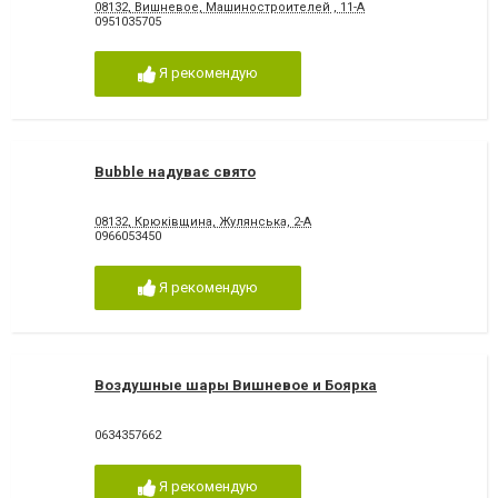
08132, Вишневое, Машиностроителей , 11-А
0951035705
Я рекомендую
Bubble надуває свято
08132, Крюківщина, Жулянська, 2-А
0966053450
Я рекомендую
Воздушные шары Вишневое и Боярка
0634357662
Я рекомендую