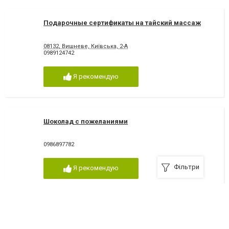
Подарочные сертификаты на тайский массаж
08132, Вишневе, Київська, 2-А
0989124742
Я рекомендую
Шоколад с пожеланиями
0986897782
Фільтри
Я рекомендую
Mixstyle vyshneve - танцевальная школа и
постановка танца