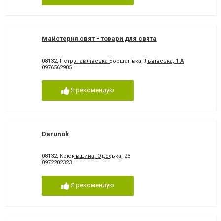
Майстерня свят - товари для свята
08132, Петропавлівська Борщагівка, Львівська, 1-А
0976562905
Я рекомендую
Darunok
08132, Крюківщина, Одеська, 23
0972202323
Я рекомендую