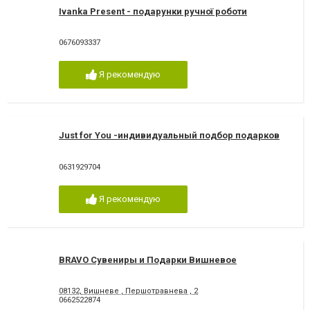
Ivanka Present - подарунки ручної роботи
0676093337
Я рекомендую
Just for You -индивидуальный подбор подарков
0631929704
Я рекомендую
BRAVO Сувениры и Подарки Вишневое
08132, Вишневе , Першотравнева , 2
0662522874