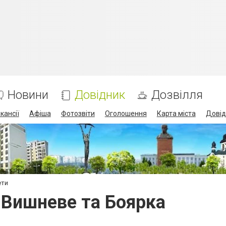
Новини
Довідник
Дозвілля
кансії
Афіша
Фотозвіти
Оголошення
Карта міста
Довід
ети
 Вишневе та Боярка