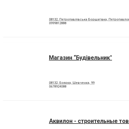
08132, Петропавлівська Борщагівка, Петропавлов
0999812888
Магазин “Будівельник"
08132, Боярка, Шевченка, 99
0678924088
Аквилон - строительные то