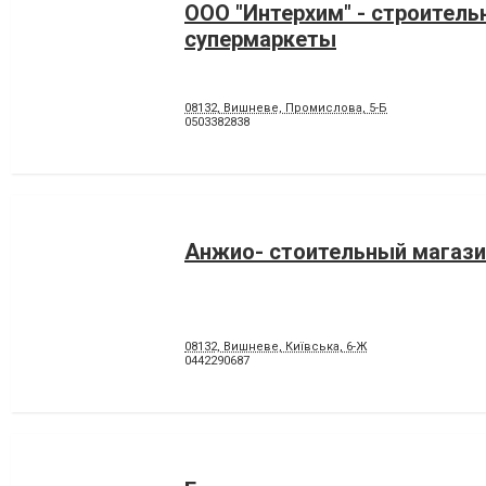
ООО "Интерхим" - строитель
супермаркеты
08132, Вишневе, Промислова, 5-Б
0503382838
Анжио- стоительный магази
08132, Вишневе, Київська, 6-Ж
0442290687