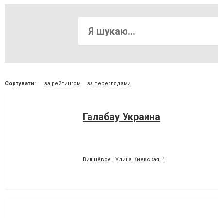
Сортувати:
за рейтингом
за переглядами
Галабау Украина
Вишнёвое , Улица Киевская, 4