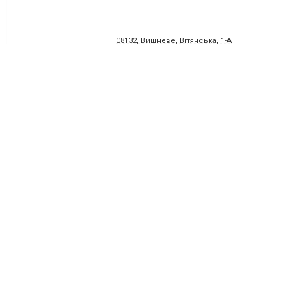
08132, Вишневе, Вітянська, 1-А
0445868177
«Домосвит Трейд» суперма
строительных материалов
08132, Крюківщина, Одеська, 16
0974219424