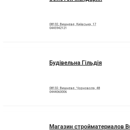
08132, Вишневе, Київська, 17
0445942121
Будівельна Гільдія
08132, Вишневе, Чорновола, 48
0444060006
Магазин стройматериалов B