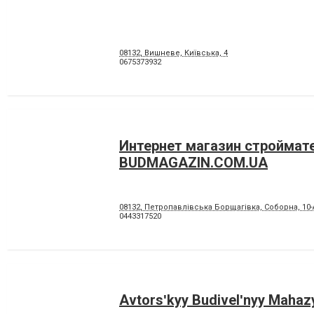
08132, Вишневе, Київська, 4
0675373932
Интернет магазин строймате
BUDMAGAZIN.COM.UA
08132, Петропавлівська Борщагівка, Соборна, 10-
0443317520
Avtorsʹkyy Budivelʹnyy Mahaz