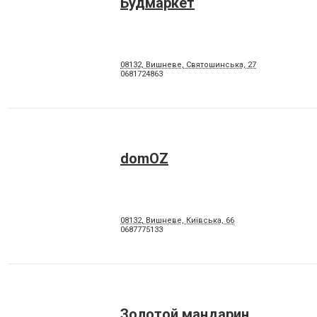
Будмаркет
08132, Вишневе, Святошинська, 27
0681724863
domOZ
08132, Вишневе, Київська, 66
0687775133
Золотой мандарин