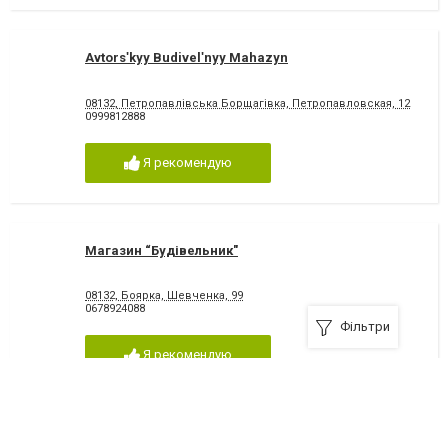
Avtorsʹkyy Budivelʹnyy Mahazyn
08132, Петропавлівська Борщагівка, Петропавловская, 12
0999812888
Я рекомендую
Магазин “Будівельник"
08132, Боярка, Шевченка, 99
0678924088
Фільтри
Я рекомендую
ПрАТ "Вишнівський ливарно - ковальський завод"