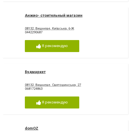
Анжио- стоительный магазин
08132, Вишневе, Київська, 6-Ж
0442290687
Я рекомендую
Будмаркет
08132, Вишневе, Святошинська, 27
0681724863
Я рекомендую
domOZ