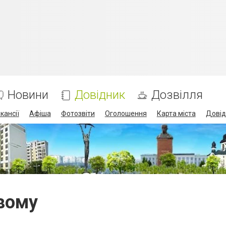
Новини
Довідник
Дозвілля
кансії
Афіша
Фотозвіти
Оголошення
Карта міста
Довід
евому