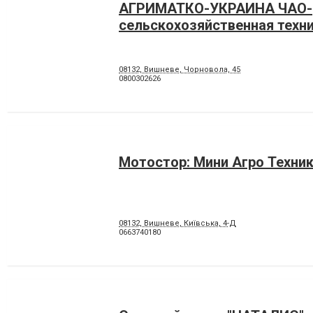
АГРИМАТКО-УКРАИНА ЧАО-
сельскохозяйственная техн
08132, Вишневе, Чорновола, 45
0800302626
Мотостор: Мини Агро Техни
08132, Вишневе, Київська, 4-Д
0663740180