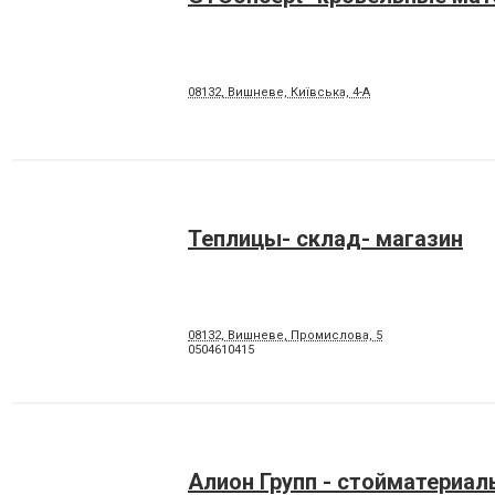
08132, Вишневе, Київська, 4-А
Теплицы- склад- магазин
08132, Вишневе, Промислова, 5
0504610415
Алион Групп - стойматериал