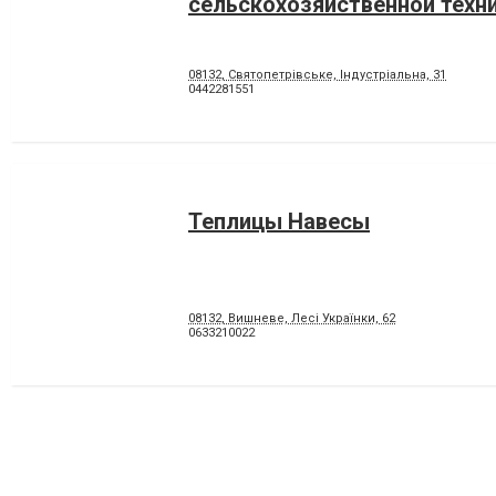
сельскохозяйственной техн
08132, Святопетрівське, Індустріальна, 31
0442281551
Теплицы Навесы
08132, Вишневе, Лесі Українки, 62
0633210022