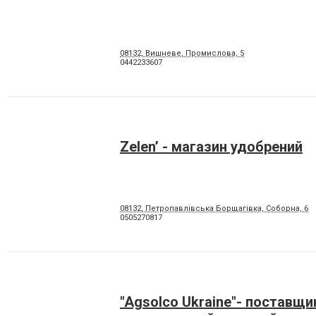
08132, Вишневе, Промислова, 5
0442233607
Zelen’ - магазин удобрений
08132, Петропавлівська Борщагівка, Соборна, 6
0505270817
"Agsolco Ukraine"- поставщи