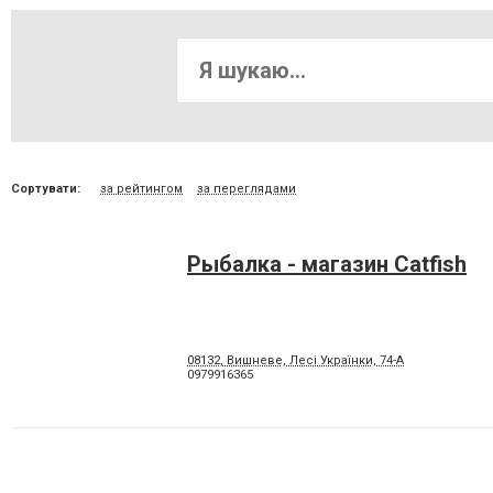
Сортувати:
за рейтингом
за переглядами
Рыбалка - магазин Catfish
08132, Вишневе, Лесі Українки, 74-А
0979916365