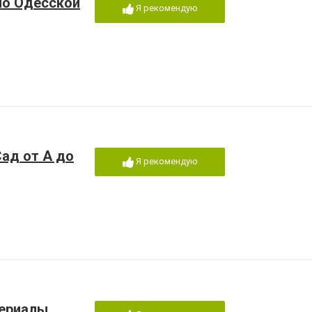
по Одесской
Я рекомендую
ад от А до
Я рекомендую
териалы