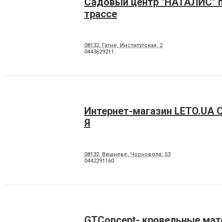
Садовый центр "НАТАЛИС" 
трассе
08132, Гатне, Институтская, 2
0443629211
Интернет-магазин LETO.UA С
Я
08132, Вишневе, Чорновола, 53
0442291160
GTConcept- кровельные ма