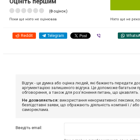
Оцініть першим
(
0
оцінок)
Ніхто ще не рек
Поки ще ніхто не оцінював
Reddit
Telegram
Viber
Whats
Відгук - це думка або оцінка людей, які бажають передати 
аргументацією залишеного відгука. Це допоможе багатьом пр
обговорення, а також для роз'яснення питань, що цікавлять.
Не дозволяється:
використання ненормативної лексики, по
безпідставні заяви, що ображають діяльність компанії і / або
самореклама.
Введіть email: