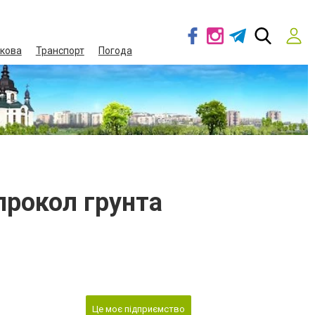
кова
Транспорт
Погода
прокол грунта
Це моє підприємство