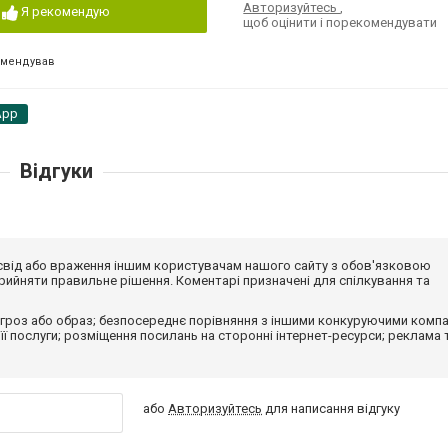
Авторизуйтесь
,
Я рекомендую
щоб оцінити і порекомендувати
омендував
App
Відгуки
досвід або враження іншим користувачам нашого сайту з обов'язковою
ийняти правильне рішення. Коментарі призначені для спілкування та
гроз або образ; безпосереднє порівняння з іншими конкуруючими компа
 її послуги; розміщення посилань на сторонні інтернет-ресурси; реклама 
або
Авторизуйтесь
для написання відгуку