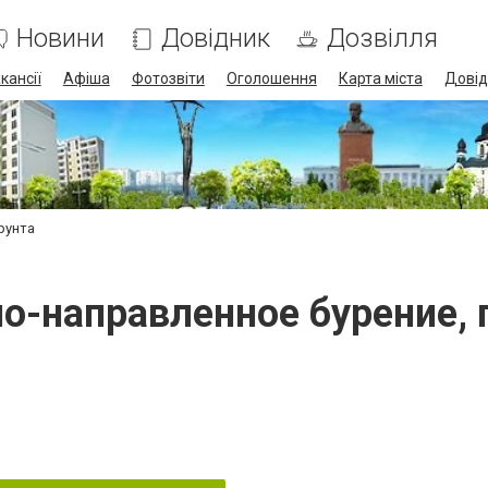
Новини
Довідник
Дозвілля
кансії
Афіша
Фотозвіти
Оголошення
Карта міста
Довід
рунта
о-направленное бурение, 