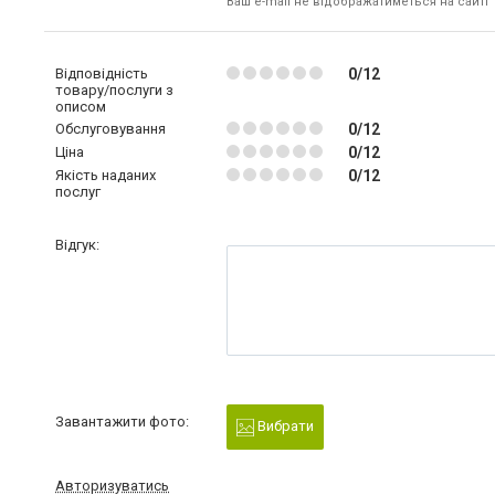
Ваш e-mail не відображатиметься на сайті
Відповідність
0/12
товару/послуги з
описом
Обслуговування
0/12
Ціна
0/12
Якість наданих
0/12
послуг
Відгук:
Завантажити фото:
Вибрати
Авторизуватись