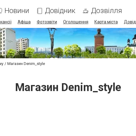
Новини
Довідник
Дозвілля
кансії
Афіша
Фотозвіти
Оголошення
Карта міста
Довід
му
Магазин Denim_style
Магазин Denim_style