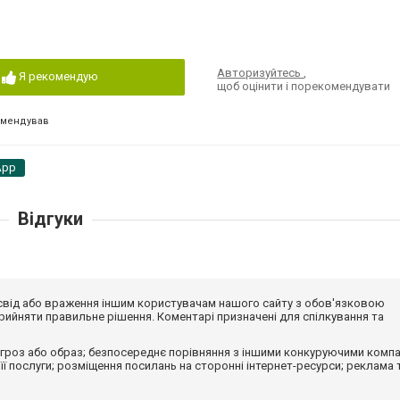
Авторизуйтесь
,
Я рекомендую
щоб оцінити і порекомендувати
омендував
App
Відгуки
досвід або враження іншим користувачам нашого сайту з обов'язковою
ийняти правильне рішення. Коментарі призначені для спілкування та
гроз або образ; безпосереднє порівняння з іншими конкуруючими компа
 її послуги; розміщення посилань на сторонні інтернет-ресурси; реклама 