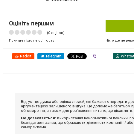
Оцініть першим
(
0
оцінок)
Ніхто ще не рек
Поки ще ніхто не оцінював
Reddit
Telegram
Viber
Whats
Відгук - це думка або оцінка людей, які бажають передати 
аргументацією залишеного відгука. Це допоможе багатьом пр
обговорення, а також для роз'яснення питань, що цікавлять.
Не дозволяється:
використання ненормативної лексики, по
безпідставні заяви, що ображають діяльність компанії і / або
самореклама.