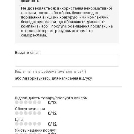
цікавлять.
Не дозволяється:
використання ненормативної
лексики, погроз або образ; безпосереднє
порівняння з іншими конкуруючими компаніями;
безпідставні заяви, що ображають діяльність
компанії і / або її послуги; розміщення посилань на
сторонні інтернет-ресурси; реклама та
самореклама.
Введіть email:
Ваш e-mail не відображатиметься на сайті
або
Авторизуйтесь
для написання відгуку
Відповідність товару/послуги з описом
0/12
Обслуговування
0/12
Ціна
0/12
Якість наданих послуг