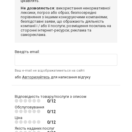
цікавлять.
Не дозволяється:
використання ненормативної
лексики, погроз або образ; безпосереднє
порівняння з іншими конкуруючими компаніями;
безпідставні заяви, що ображають діяльність
компанії і / або її послуги; розміщення посилань на
сторонні інтернет-ресурси; реклама та
самореклама.
Введіть email:
Ваш e-mail не відображатиметься на сайті
або
Авторизуйтесь
для написання відгуку
Відповідність товару/послуги з описом
0/12
Обслуговування
0/12
Ціна
0/12
Якість наданих послуг