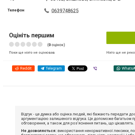
Телефон
0639748625
Оцініть першим
(
0
оцінок)
Ніхто ще не рек
Поки ще ніхто не оцінював
Reddit
Telegram
Viber
Whats
Відгук - це думка або оцінка людей, які бажають передати 
аргументацією залишеного відгука. Це допоможе багатьом пр
обговорення, а також для роз'яснення питань, що цікавлять.
Не дозволяється:
використання ненормативної лексики, по