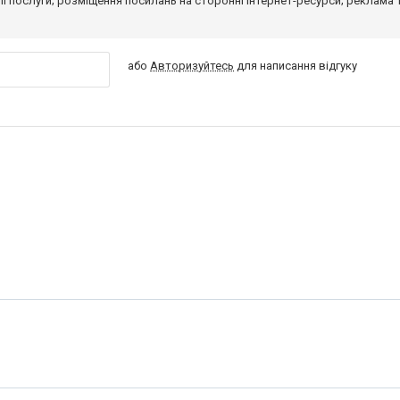
 її послуги; розміщення посилань на сторонні інтернет-ресурси; реклама 
або
Авторизуйтесь
для написання відгуку