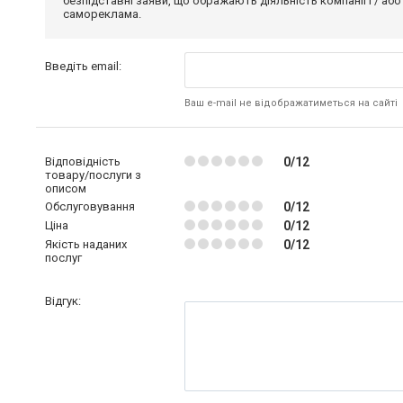
безпідставні заяви, що ображають діяльність компанії і / або
самореклама.
Введіть email:
Ваш e-mail не відображатиметься на сайті
Відповідність
0/12
товару/послуги з
описом
Обслуговування
0/12
Ціна
0/12
Якість наданих
0/12
послуг
Відгук: