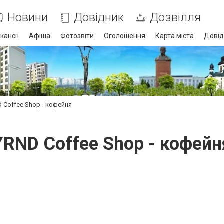
Новини
Довідник
Дозвілля
кансії
Афіша
Фотозвіти
Оголошення
Карта міста
Довід
 Coffee Shop - кофейня
YRND Coffee Shop - кофейн