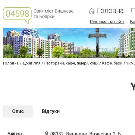
Головна
Реклама на сайті
Ва
Головна
Дозвілля
Ресторани, кафе, піцерії, суші
Кафе, бари
YRND
Опис
Відгуки
Адреса
08132, Вишневе, Вітянська, 2-Б