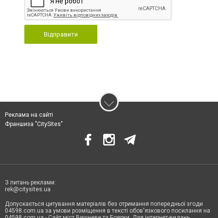
Відправити
Реклама на сайті
Франшиза "CitySites"
З питань реклами:
rek@citysites.ua
Допускається цитування матеріалів без отримання попередньої згоди
04598.com.ua за умови розміщення в тексті обов'язкового посилання на
04598.com.ua - Сайт міст Вишневе та Боярки. Для інтернет-видань