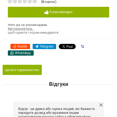
(
0
оцінок)
Я рекомендую
Ніхто ще не рекомендував
Авторизуйтесь
,
щоб оцінити і порекомендувати
Reddit
Telegram
Viber
WhatsApp
Це моє підприємство
Відгуки
Відгук - це думка або оцінка людей, які бажають
передати досвід або враження іншим
користувачам нашого сайту з обов'язковою